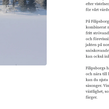
efter vistelse
för vårt värd
På Filipsborg
kombinerat m
fritt strövan
och förevisni
jakten på nor
snöskovandri
kan också in
Filipsborgs h
och nära till
kan du njuta
säsonger. Vi
växtlighet, 
färger.