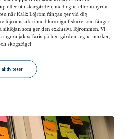
p eller ut i skärgården, med egna eller inhyrda
ten när Kalix Löjrom fångas ger vid dig
av löjromssafari med kunniga fiskare som fångar
a siklöjan som ger den exklusiva löjrommen. Vi
rangera jaktsafaris på herrgårdens egna marker,
och skogsfågel.
 aktiviteter