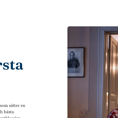
rsta
 som sätter en
ch bästa