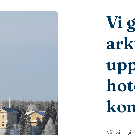
Vi 
ark
upp
hote
kon
När våra gäst