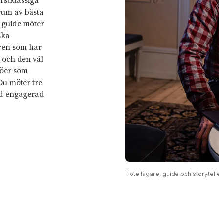
rstklassiga
rum av bästa
l guide möter
ska
aren som har
 och den väl
jöer som
Du möter tre
ed engagerad
Hotellägare, guide och storytell