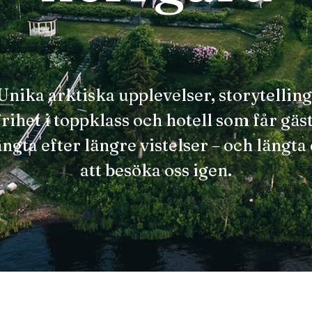
Unika arktiska upplevelser, storytelling
frihet i toppklass och hotell som får gäs
ängta efter längre vistelser – och längta
att besöka oss igen.