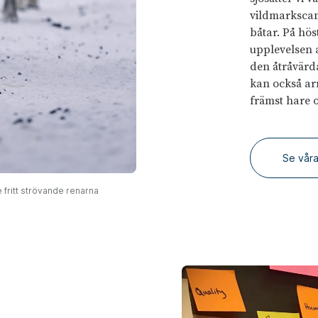
vildmarkscam
båtar. På hös
upplevelsen 
den åtråvärd
kan också ar
främst hare 
Se våra
e fritt strövande renarna