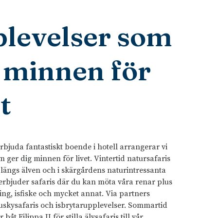
levelser som
 minnen för
t
rbjuda fantastiskt boende i hotell arrangerar vi
om ger dig minnen för livet. Vintertid natursafaris
 längs älven och i skärgårdens naturintressanta
erbjuder safaris där du kan möta våra renar plus
ng, isfiske och mycket annat. Via partners
huskysafaris och isbrytarupplevelser. Sommartid
r båt Filippa II för stilla älvsafaris till vår