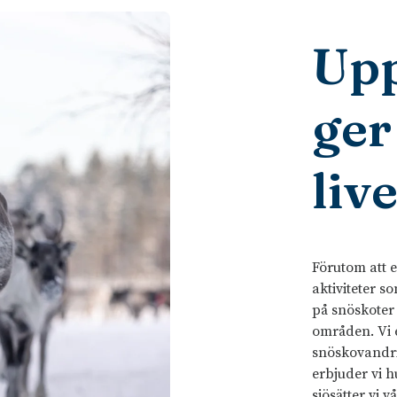
Upp
ger
live
Förutom att e
aktiviteter s
på snöskoter
områden. Vi 
snöskovandri
erbjuder vi 
sjösätter vi vå