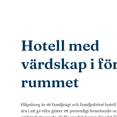
Hotell med
värdskap i fö
rummet
Filipsborg är ett familjeägt och familjedrivet hotell
ära i att ge våra gäster ett personligt bemötande o