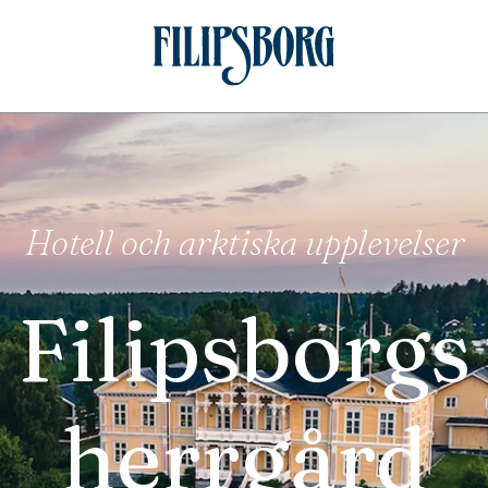
Hotell och arktiska upplevelser
Filipsborgs
herrgård