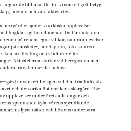
n längtar de tillbaka. Det tar vi som ett gott betyg
skap, boende och våra aktiviteter.
s herrgård erbjuder vi arktiska upplevelser
ed högklassigt hotellboende. Du får möta den
de renen på renens egna villkor, naturupplevelser
ngar på snöskoter, hundspann, foto-safaris i
rsken, ice floating och skidturer eller
ngar. Aktiviteterna startar vid herrgården men
kludera transfer när det behövs.
errgård är vackert belägen vid den fria Kalix älv
 havet och den örika Bottenvikens skärgård. Här
 av upplevelser under årets alla dagar och
nterns spännande kyla, vårens sprudlande
sommarens ljusa nätter och höstens underbara