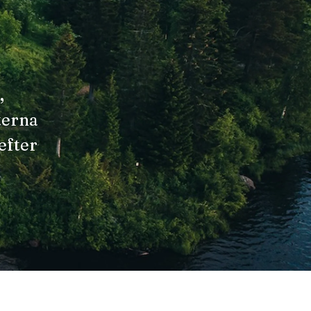
,
terna
 efter