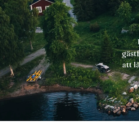
gäst
att l