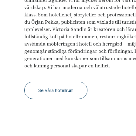
omhändertagande. Vi får mycket beröm för vårt fö
värdskap. Vi har moderna och välutrustade hotell
klass. Som hotellchef, storyteller och professionel
du Örjan Pekka, publicisten som växlade till turisti
upplevelser. Victoria Sandin är kreatören och lär
fullständig koll på hotellrummen, restaurangköket
avstämda möbleringen i hotell och herrgård – mil
genomgår ständiga förändringar och förfiningar. 
generationer med kunskaper som tillsammans m
och kunnig personal skapar en helhet.
Se våra hotellrum