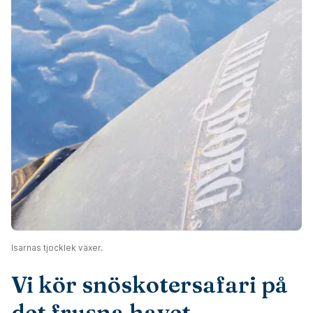
Isarnas tjocklek växer.
Vi kör snöskotersafari på
det frusna havet